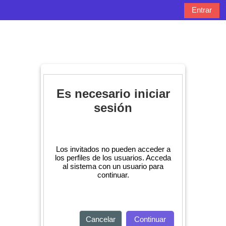
Salta al contenido principal
Entrar
Panel lateral
Selector de bú
Es necesario iniciar
sesión
Los invitados no pueden acceder a
los perfiles de los usuarios. Acceda
al sistema con un usuario para
continuar.
Cancelar
Continuar