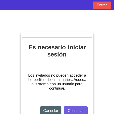
Salta al contenido principal
Entrar
Panel lateral
Selector de bú
Es necesario iniciar
sesión
Los invitados no pueden acceder a
los perfiles de los usuarios. Acceda
al sistema con un usuario para
continuar.
Cancelar
Continuar