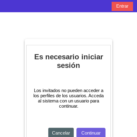
Salta al contenido principal
Entrar
Panel lateral
Selector de bú
Es necesario iniciar
sesión
Los invitados no pueden acceder a
los perfiles de los usuarios. Acceda
al sistema con un usuario para
continuar.
Cancelar
Continuar