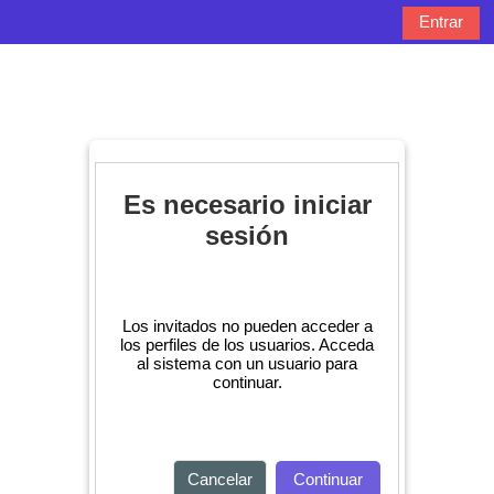
Salta al contenido principal
Entrar
Panel lateral
Selector de bú
Es necesario iniciar
sesión
Los invitados no pueden acceder a
los perfiles de los usuarios. Acceda
al sistema con un usuario para
continuar.
Cancelar
Continuar