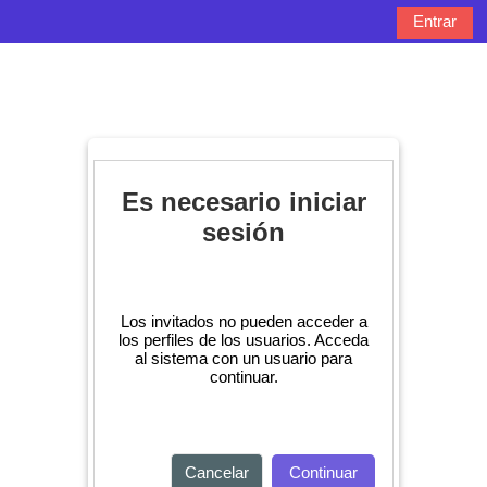
Salta al contenido principal
Entrar
Panel lateral
Selector de bú
Es necesario iniciar
sesión
Los invitados no pueden acceder a
los perfiles de los usuarios. Acceda
al sistema con un usuario para
continuar.
Cancelar
Continuar