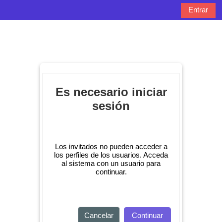
Salta al contenido principal
Entrar
Panel lateral
Selector de bú
Es necesario iniciar
sesión
Los invitados no pueden acceder a
los perfiles de los usuarios. Acceda
al sistema con un usuario para
continuar.
Cancelar
Continuar