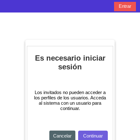
Salta al contenido principal
Entrar
Panel lateral
Selector de bú
Es necesario iniciar
sesión
Los invitados no pueden acceder a
los perfiles de los usuarios. Acceda
al sistema con un usuario para
continuar.
Cancelar
Continuar