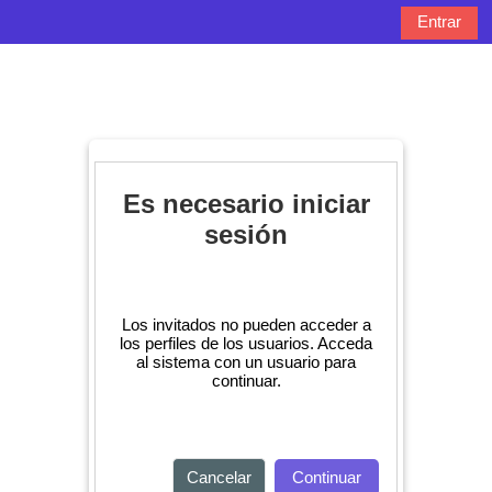
Salta al contenido principal
Entrar
Panel lateral
Selector de bú
Es necesario iniciar
sesión
Los invitados no pueden acceder a
los perfiles de los usuarios. Acceda
al sistema con un usuario para
continuar.
Cancelar
Continuar