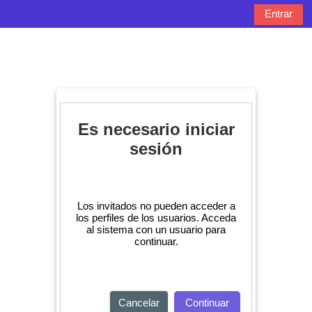
Salta al contenido principal
Entrar
Panel lateral
Selector de bú
Es necesario iniciar
sesión
Los invitados no pueden acceder a
los perfiles de los usuarios. Acceda
al sistema con un usuario para
continuar.
Cancelar
Continuar