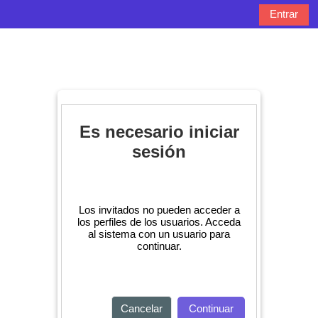
Salta al contenido principal
Entrar
Panel lateral
Selector de bú
Es necesario iniciar
sesión
Los invitados no pueden acceder a
los perfiles de los usuarios. Acceda
al sistema con un usuario para
continuar.
Cancelar
Continuar