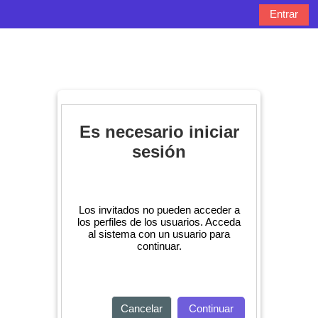
Salta al contenido principal
Entrar
Panel lateral
Selector de bú
Es necesario iniciar
sesión
Los invitados no pueden acceder a
los perfiles de los usuarios. Acceda
al sistema con un usuario para
continuar.
Cancelar
Continuar