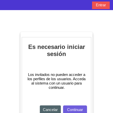
Salta al contenido principal
Entrar
Panel lateral
Selector de bú
Es necesario iniciar
sesión
Los invitados no pueden acceder a
los perfiles de los usuarios. Acceda
al sistema con un usuario para
continuar.
Cancelar
Continuar