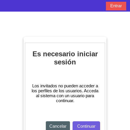
Salta al contenido principal
Entrar
Panel lateral
Selector de bú
Es necesario iniciar
sesión
Los invitados no pueden acceder a
los perfiles de los usuarios. Acceda
al sistema con un usuario para
continuar.
Cancelar
Continuar