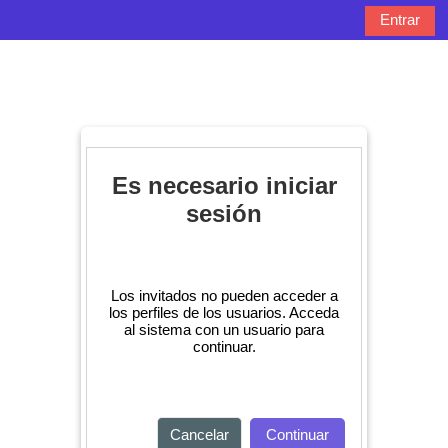
Salta al contenido principal
Entrar
Panel lateral
Selector de bú
Es necesario iniciar
sesión
Los invitados no pueden acceder a
los perfiles de los usuarios. Acceda
al sistema con un usuario para
continuar.
Cancelar
Continuar