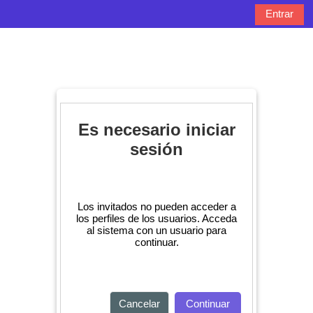
Salta al contenido principal
Entrar
Panel lateral
Selector de bú
Es necesario iniciar
sesión
Los invitados no pueden acceder a
los perfiles de los usuarios. Acceda
al sistema con un usuario para
continuar.
Cancelar
Continuar