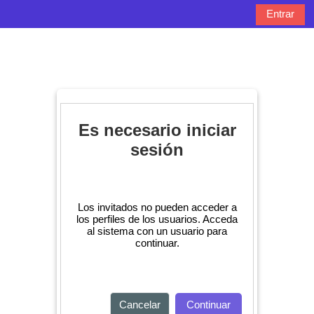
Salta al contenido principal
Entrar
Panel lateral
Selector de bú
Es necesario iniciar
sesión
Los invitados no pueden acceder a
los perfiles de los usuarios. Acceda
al sistema con un usuario para
continuar.
Cancelar
Continuar