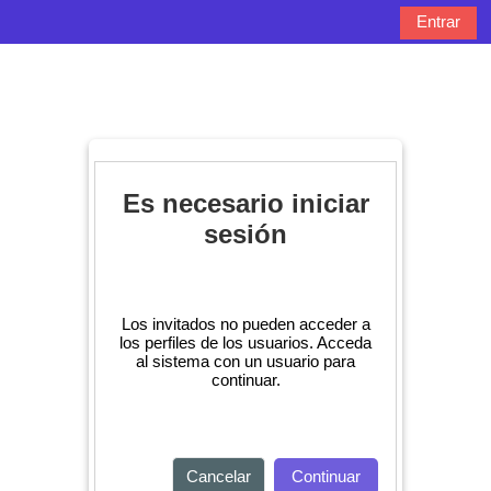
Salta al contenido principal
Entrar
Panel lateral
Selector de bú
Es necesario iniciar
sesión
Los invitados no pueden acceder a
los perfiles de los usuarios. Acceda
al sistema con un usuario para
continuar.
Cancelar
Continuar