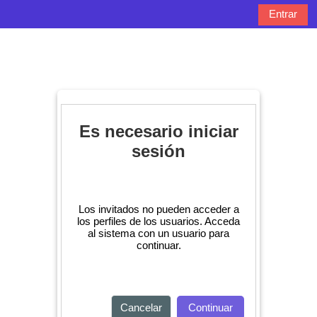
Salta al contenido principal
Entrar
Panel lateral
Selector de bú
Es necesario iniciar
sesión
Los invitados no pueden acceder a
los perfiles de los usuarios. Acceda
al sistema con un usuario para
continuar.
Cancelar
Continuar