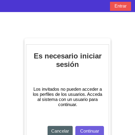
Salta al contenido principal
Entrar
Panel lateral
Selector de bú
Es necesario iniciar
sesión
Los invitados no pueden acceder a
los perfiles de los usuarios. Acceda
al sistema con un usuario para
continuar.
Cancelar
Continuar