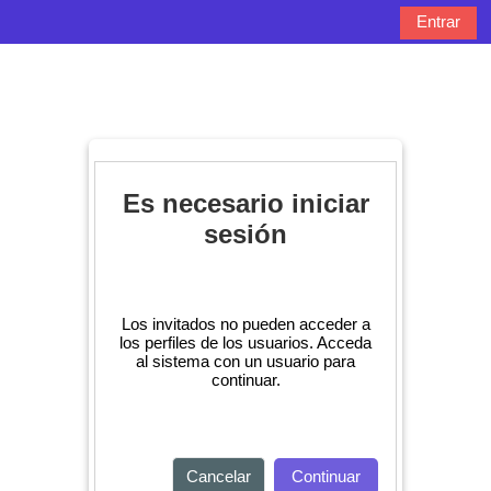
Salta al contenido principal
Entrar
Panel lateral
Selector de bú
Es necesario iniciar
sesión
Los invitados no pueden acceder a
los perfiles de los usuarios. Acceda
al sistema con un usuario para
continuar.
Cancelar
Continuar