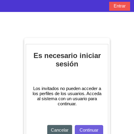
Salta al contenido principal
Entrar
Panel lateral
Selector de bú
Es necesario iniciar
sesión
Los invitados no pueden acceder a
los perfiles de los usuarios. Acceda
al sistema con un usuario para
continuar.
Cancelar
Continuar