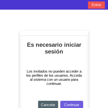
Salta al contenido principal
Entrar
Panel lateral
Selector de bú
Es necesario iniciar
sesión
Los invitados no pueden acceder a
los perfiles de los usuarios. Acceda
al sistema con un usuario para
continuar.
Cancelar
Continuar