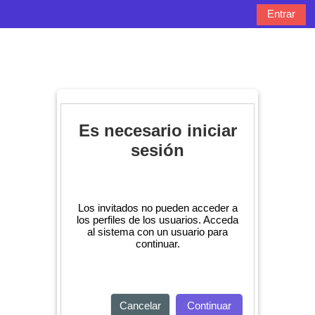
Salta al contenido principal
Entrar
Panel lateral
Selector de bú
Es necesario iniciar
sesión
Los invitados no pueden acceder a
los perfiles de los usuarios. Acceda
al sistema con un usuario para
continuar.
Cancelar
Continuar