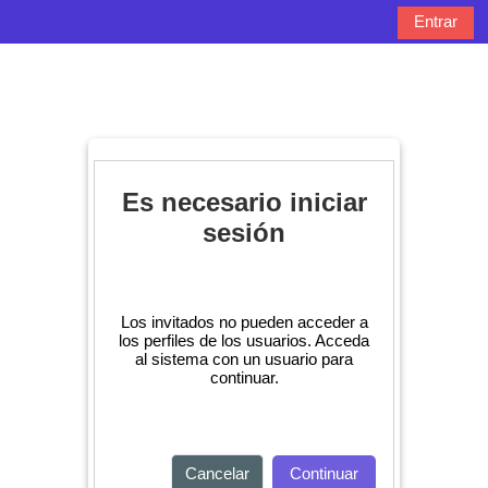
Salta al contenido principal
Entrar
Panel lateral
Selector de bú
Es necesario iniciar
sesión
Los invitados no pueden acceder a
los perfiles de los usuarios. Acceda
al sistema con un usuario para
continuar.
Cancelar
Continuar