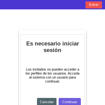
Salta al contenido principal
Entrar
Panel lateral
Selector de bú
Es necesario iniciar
sesión
Los invitados no pueden acceder a
los perfiles de los usuarios. Acceda
al sistema con un usuario para
continuar.
Cancelar
Continuar