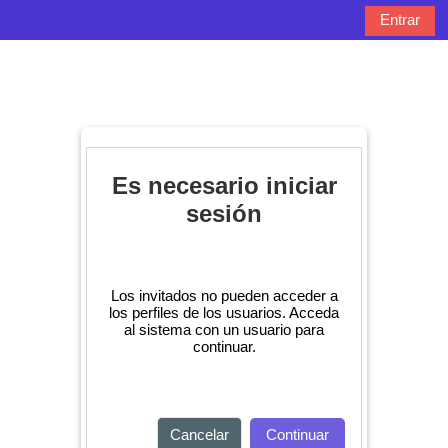
Salta al contenido principal
Entrar
Panel lateral
Selector de bú
Es necesario iniciar
sesión
Los invitados no pueden acceder a
los perfiles de los usuarios. Acceda
al sistema con un usuario para
continuar.
Cancelar
Continuar