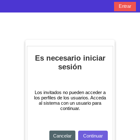
Salta al contenido principal
Entrar
Panel lateral
Selector de bú
Es necesario iniciar
sesión
Los invitados no pueden acceder a
los perfiles de los usuarios. Acceda
al sistema con un usuario para
continuar.
Cancelar
Continuar