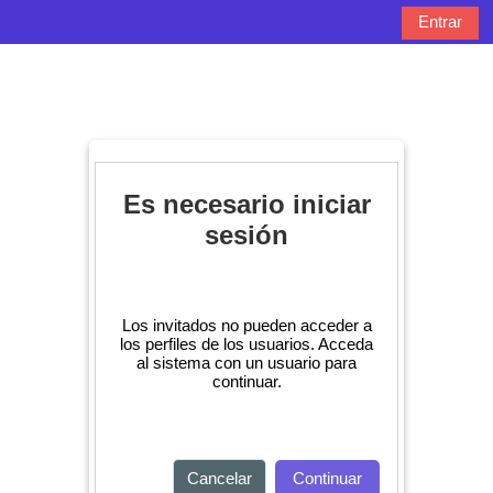
Salta al contenido principal
Entrar
Panel lateral
Selector de bú
Es necesario iniciar
sesión
Los invitados no pueden acceder a
los perfiles de los usuarios. Acceda
al sistema con un usuario para
continuar.
Cancelar
Continuar