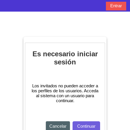
Salta al contenido principal
Entrar
Panel lateral
Selector de bú
Es necesario iniciar
sesión
Los invitados no pueden acceder a
los perfiles de los usuarios. Acceda
al sistema con un usuario para
continuar.
Cancelar
Continuar