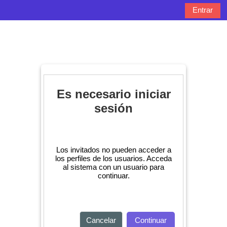
Salta al contenido principal
Entrar
Panel lateral
Selector de bú
Es necesario iniciar
sesión
Los invitados no pueden acceder a
los perfiles de los usuarios. Acceda
al sistema con un usuario para
continuar.
Cancelar
Continuar