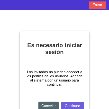
Salta al contenido principal
Entrar
Panel lateral
Selector de bú
Es necesario iniciar
sesión
Los invitados no pueden acceder a
los perfiles de los usuarios. Acceda
al sistema con un usuario para
continuar.
Cancelar
Continuar