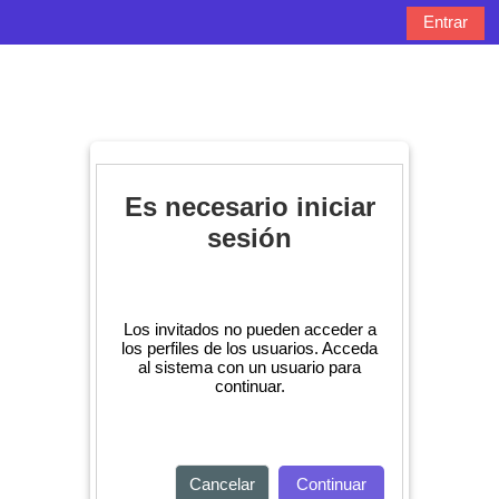
Salta al contenido principal
Entrar
Panel lateral
Selector de bú
Es necesario iniciar
sesión
Los invitados no pueden acceder a
los perfiles de los usuarios. Acceda
al sistema con un usuario para
continuar.
Cancelar
Continuar