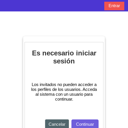
Salta al contenido principal
Entrar
Panel lateral
Selector de bú
Es necesario iniciar
sesión
Los invitados no pueden acceder a
los perfiles de los usuarios. Acceda
al sistema con un usuario para
continuar.
Cancelar
Continuar