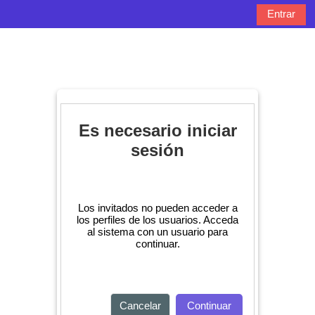
Salta al contenido principal
Entrar
Panel lateral
Selector de bú
Es necesario iniciar
sesión
Los invitados no pueden acceder a
los perfiles de los usuarios. Acceda
al sistema con un usuario para
continuar.
Cancelar
Continuar