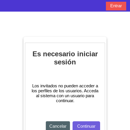
Salta al contenido principal
Entrar
Panel lateral
Selector de bú
Es necesario iniciar
sesión
Los invitados no pueden acceder a
los perfiles de los usuarios. Acceda
al sistema con un usuario para
continuar.
Cancelar
Continuar