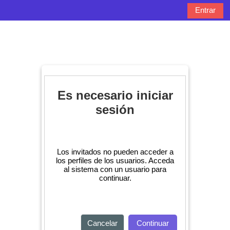
Salta al contenido principal
Entrar
Panel lateral
Selector de bú
Es necesario iniciar
sesión
Los invitados no pueden acceder a
los perfiles de los usuarios. Acceda
al sistema con un usuario para
continuar.
Cancelar
Continuar