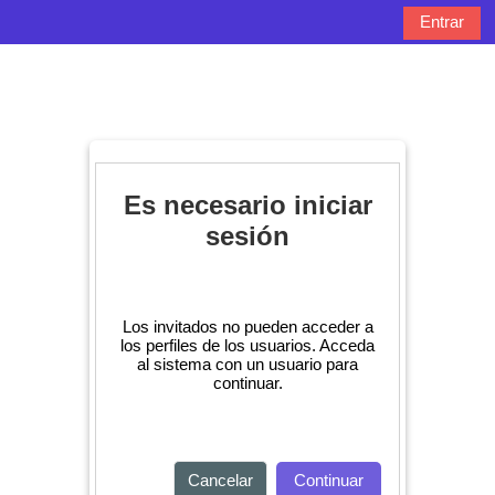
Salta al contenido principal
Entrar
Panel lateral
Selector de bú
Es necesario iniciar
sesión
Los invitados no pueden acceder a
los perfiles de los usuarios. Acceda
al sistema con un usuario para
continuar.
Cancelar
Continuar